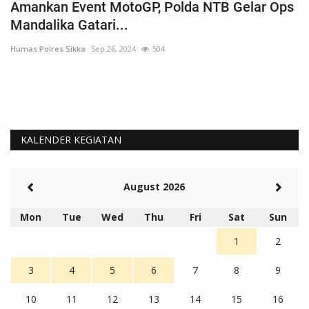
Amankan Event MotoGP, Polda NTB Gelar Ops
C
Mandalika Gatari...
P
Humas Polres Sikka
Sep 26, 2024
504
Hu
KALENDER KEGIATAN
August 2026
Mon
Tue
Wed
Thu
Fri
Sat
Sun
1
2
3
4
5
6
7
8
9
10
11
12
13
14
15
16