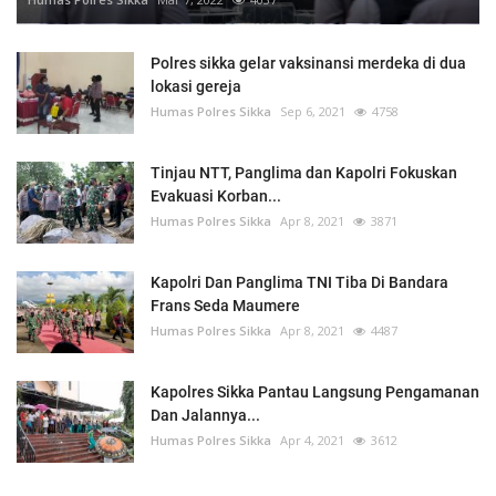
Polres sikka gelar vaksinansi merdeka di dua
lokasi gereja
Humas Polres Sikka
Sep 6, 2021
4758
Tinjau NTT, Panglima dan Kapolri Fokuskan
Evakuasi Korban...
Humas Polres Sikka
Apr 8, 2021
3871
Kapolri Dan Panglima TNI Tiba Di Bandara
Frans Seda Maumere
Humas Polres Sikka
Apr 8, 2021
4487
Kapolres Sikka Pantau Langsung Pengamanan
Dan Jalannya...
Humas Polres Sikka
Apr 4, 2021
3612