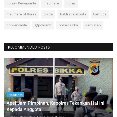
Polsek Kewapante
maumere
flores
maumere of flores
polda
bakti sosial polri
karhutla
polwancantik
@poldantt
polres sikka
karhutlah
RECOMMENDED POSTS
Headlines
Apel Jam Pimpinan, Kapolres Tekankan Hal Ini
Kepada Anggota
Humas Polres Sikka
Mar 7, 2022
4037