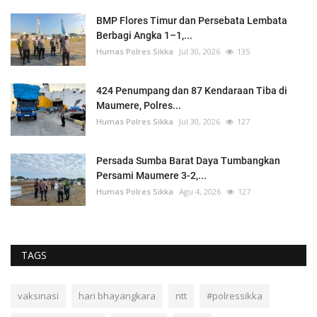
BMP Flores Timur dan Persebata Lembata
Berbagi Angka 1–1,...
Humas Polres Sikka
Jul 30, 2026
135
424 Penumpang dan 87 Kendaraan Tiba di
Maumere, Polres...
Humas Polres Sikka
Jul 30, 2026
127
Persada Sumba Barat Daya Tumbangkan
Persami Maumere 3-2,...
Humas Polres Sikka
Agu 4, 2026
127
TAGS
vaksinasi
hari bhayangkara
ntt
#polressikka