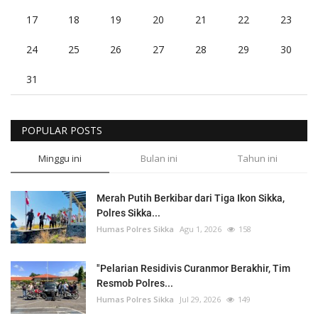
17
18
19
20
21
22
23
24
25
26
27
28
29
30
31
POPULAR POSTS
Minggu ini
Bulan ini
Tahun ini
Merah Putih Berkibar dari Tiga Ikon Sikka,
Polres Sikka...
Humas Polres Sikka
Agu 1, 2026
158
"Pelarian Residivis Curanmor Berakhir, Tim
Resmob Polres...
Humas Polres Sikka
Jul 29, 2026
149