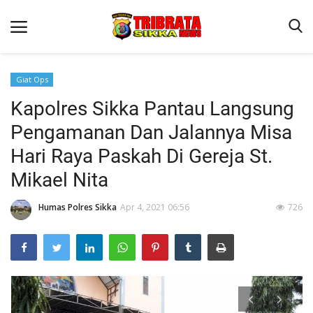
Giat Ops
Kapolres Sikka Pantau Langsung
Beranda
Pengamanan Dan Jalannya Misa
Terms & Conditions
Hari Raya Paskah Di Gereja St.
Reskrim
Mikael Nita
Binkam
Humas Polres Sikka
Apr 4, 2021 06:56
726
Lantas
Polisi Kita
Giat Ops