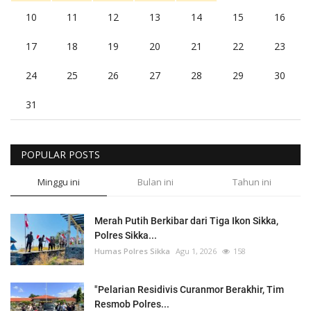
10
11
12
13
14
15
16
17
18
19
20
21
22
23
24
25
26
27
28
29
30
31
POPULAR POSTS
Minggu ini
Bulan ini
Tahun ini
Merah Putih Berkibar dari Tiga Ikon Sikka,
Polres Sikka...
Humas Polres Sikka
Agu 1, 2026
158
"Pelarian Residivis Curanmor Berakhir, Tim
Resmob Polres...