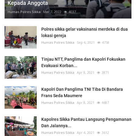
Kepada Anggota
Humas Polres Sikka
Mar 7, 2022
4037
Polres sikka gelar vaksinansi merdeka di dua
lokasi gereja
Humas Polres Sikka
Sep 6, 2021
4758
Tinjau NTT, Panglima dan Kapolri Fokuskan
Evakuasi Korban...
Humas Polres Sikka
Apr 8, 2021
3871
Kapolri Dan Panglima TNI Tiba Di Bandara
Frans Seda Maumere
Humas Polres Sikka
Apr 8, 2021
4487
Kapolres Sikka Pantau Langsung Pengamanan
Dan Jalannya...
Humas Polres Sikka
Apr 4, 2021
3612