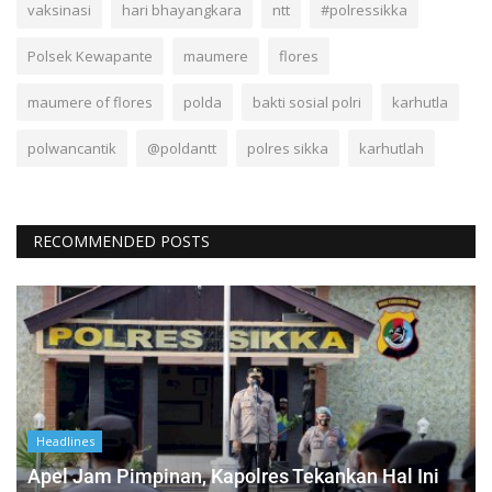
vaksinasi
hari bhayangkara
ntt
#polressikka
Polsek Kewapante
maumere
flores
maumere of flores
polda
bakti sosial polri
karhutla
polwancantik
@poldantt
polres sikka
karhutlah
RECOMMENDED POSTS
Headlines
Apel Jam Pimpinan, Kapolres Tekankan Hal Ini