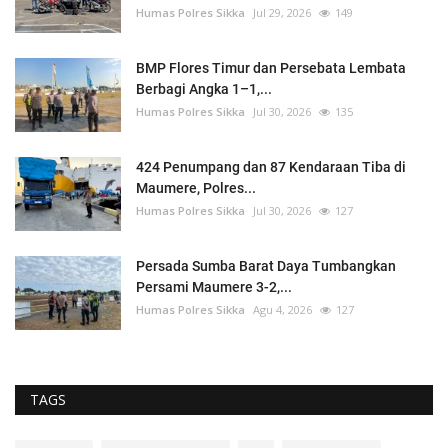
Humas Polres Sikka
Jul 29, 2026
149
BMP Flores Timur dan Persebata Lembata
Berbagi Angka 1–1,...
Humas Polres Sikka
Jul 30, 2026
135
424 Penumpang dan 87 Kendaraan Tiba di
Maumere, Polres...
Humas Polres Sikka
Jul 30, 2026
127
Persada Sumba Barat Daya Tumbangkan
Persami Maumere 3-2,...
Humas Polres Sikka
Agu 4, 2026
127
TAGS