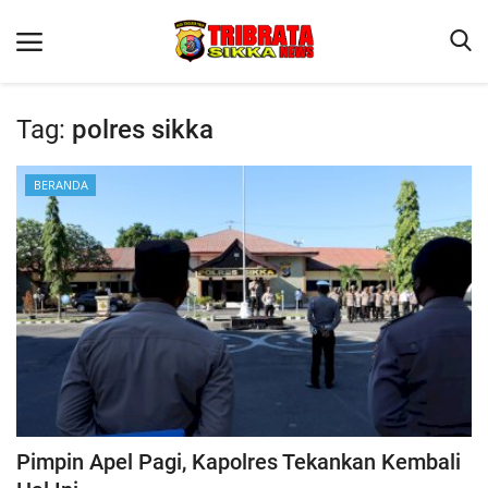
Tag:
polres sikka
Beranda
BERANDA
Terms & Conditions
Reskrim
Binkam
Lantas
Polisi Kita
Giat Ops
Pimpin Apel Pagi, Kapolres Tekankan Kembali