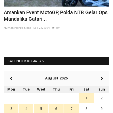
Amankan Event MotoGP, Polda NTB Gelar Ops
C
Mandalika Gatari...
P
Humas Polres Sikka
Sep 26, 2024
504
Hu
KALENDER KEGIATAN
August 2026
Mon
Tue
Wed
Thu
Fri
Sat
Sun
1
2
3
4
5
6
7
8
9