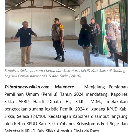
Kapolres Sikka, bersama Ketua dan Sekretaris KPUD Kab. Sikka di Gudang
Logistik Pemilu Kantor KPUD Kab. Sikka (24/10).
Tribratanewssikka.com, Maumere
– Menjelang Persiapan
Pemilihan Umum (Pemilu) Tahun 2024 mendatang, Kapolres
Sikka AKBP Hardi Dinata H., S.I.K., M.M., melakukan
pengecekan gudang logistic Pemilu 2024 di gudang KPUD Kab.
Sikka, Selasa (24/10). Kedatangan Kapolres disambut langsung
oleh Ketua KPUD Kab. Sikka Yohanes Krisostomus Feri Soge dan
Sekretaris KPUD Kab. Sikka Aloysius Elwis da Rato.