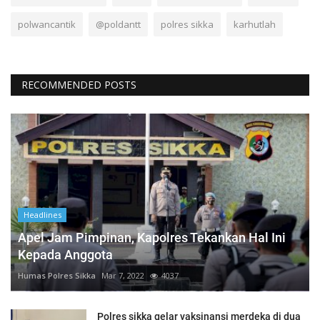
polwancantik
@poldantt
polres sikka
karhutlah
RECOMMENDED POSTS
Headlines
Apel Jam Pimpinan, Kapolres Tekankan Hal Ini
Kepada Anggota
Humas Polres Sikka
Mar 7, 2022
4037
Polres sikka gelar vaksinansi merdeka di dua