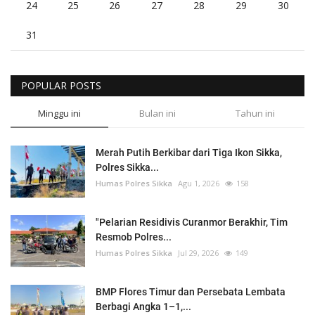
24
25
26
27
28
29
30
31
POPULAR POSTS
Minggu ini
Bulan ini
Tahun ini
Merah Putih Berkibar dari Tiga Ikon Sikka,
Polres Sikka...
Humas Polres Sikka
Agu 1, 2026
158
"Pelarian Residivis Curanmor Berakhir, Tim
Resmob Polres...
Humas Polres Sikka
Jul 29, 2026
149
BMP Flores Timur dan Persebata Lembata
Berbagi Angka 1–1,...