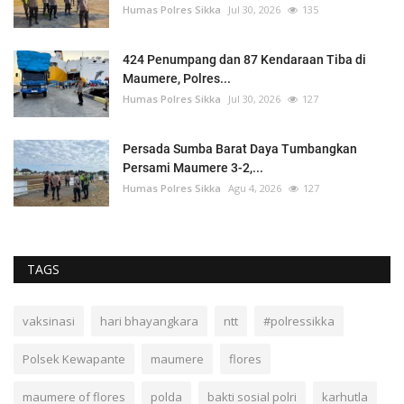
Humas Polres Sikka
Jul 30, 2026
135
424 Penumpang dan 87 Kendaraan Tiba di
Maumere, Polres...
Humas Polres Sikka
Jul 30, 2026
127
Persada Sumba Barat Daya Tumbangkan
Persami Maumere 3-2,...
Humas Polres Sikka
Agu 4, 2026
127
TAGS
vaksinasi
hari bhayangkara
ntt
#polressikka
Polsek Kewapante
maumere
flores
maumere of flores
polda
bakti sosial polri
karhutla