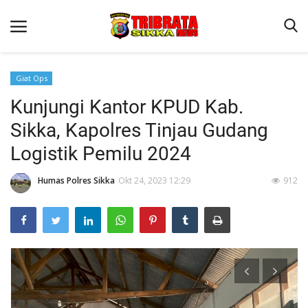
Giat Ops
Kunjungi Kantor KPUD Kab.
Beranda
Sikka, Kapolres Tinjau Gudang
Terms & Conditions
Logistik Pemilu 2024
Reskrim
Humas Polres Sikka
Okt 24, 2023 12:29
912
Binkam
Lantas
Polisi Kita
Giat Ops