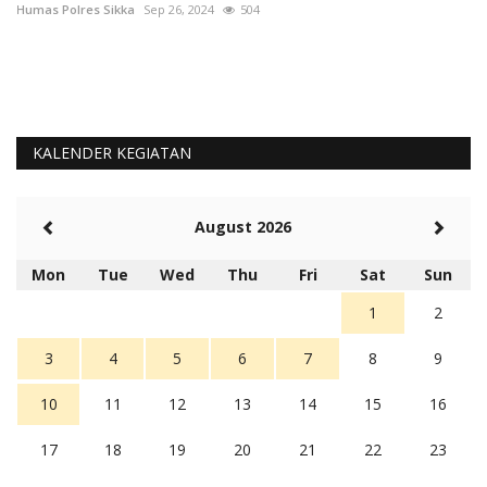
Humas Polres Sikka
Sep 26, 2024
504
Hu
KALENDER KEGIATAN
August 2026
Mon
Tue
Wed
Thu
Fri
Sat
Sun
1
2
3
4
5
6
7
8
9
10
11
12
13
14
15
16
17
18
19
20
21
22
23