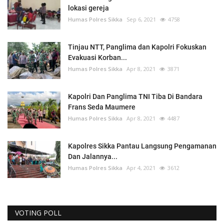
lokasi gereja
Humas Polres Sikka
Sep 6, 2021
4758
Tinjau NTT, Panglima dan Kapolri Fokuskan
Evakuasi Korban...
Humas Polres Sikka
Apr 8, 2021
3871
Kapolri Dan Panglima TNI Tiba Di Bandara
Frans Seda Maumere
Humas Polres Sikka
Apr 8, 2021
4487
Kapolres Sikka Pantau Langsung Pengamanan
Dan Jalannya...
Humas Polres Sikka
Apr 4, 2021
3612
VOTING POLL