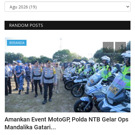
RANDOM POSTS
BERANDA
Amankan Event MotoGP, Polda NTB Gelar Ops
C
Mandalika Gatari...
P