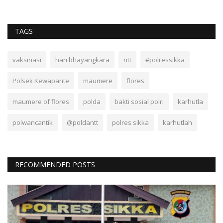
TAGS
vaksinasi
hari bhayangkara
ntt
#polressikka
Polsek Kewapante
maumere
flores
maumere of flores
polda
bakti sosial polri
karhutla
polwancantik
@poldantt
polres sikka
karhutlah
RECOMMENDED POSTS