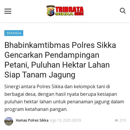
BERANDA
Bhabinkamtibmas Polres Sikka
Beranda
Gencarkan Pendampingan
Terms & Conditions
Petani, Puluhan Hektar Lahan
Reskrim
Siap Tanam Jagung
Binkam
Sinergi antara Polres Sikka dan kelompok tani di
Lantas
berbagai desa, dengan hasil nyata berupa kesiapan
Polisi Kita
puluhan hektar lahan untuk penanaman jagung dalam
program ketahanan pangan.
Giat Ops
Humas Polres Sikka
Agu 13, 2025 09:39
219