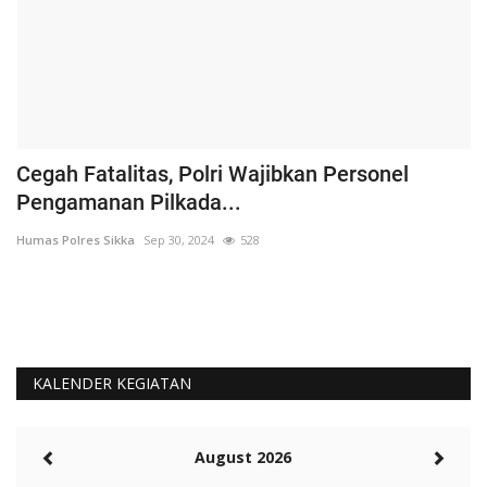
s
Cegah Fatalitas, Polri Wajibkan Personel
P
Pengamanan Pilkada...
P
Humas Polres Sikka
Sep 30, 2024
528
Hu
KALENDER KEGIATAN
August 2026