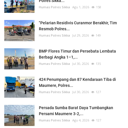
Polres Sikka...
Humas Polres Sikka
Agu 1, 2026
158
"Pelarian Residivis Curanmor Berakhir, Tim
Resmob Polres...
Humas Polres Sikka
Jul 29, 2026
149
BMP Flores Timur dan Persebata Lembata
Berbagi Angka 1–1,...
Humas Polres Sikka
Jul 30, 2026
135
424 Penumpang dan 87 Kendaraan Tiba di
Maumere, Polres...
Humas Polres Sikka
Jul 30, 2026
127
Persada Sumba Barat Daya Tumbangkan
Persami Maumere 3-2,...
Humas Polres Sikka
Agu 4, 2026
127