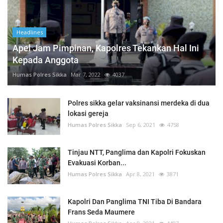
Headlines
Apel Jam Pimpinan, Kapolres Tekankan Hal Ini
Kepada Anggota
Humas Polres Sikka
Mar 7, 2022
4037
Polres sikka gelar vaksinansi merdeka di dua
lokasi gereja
Humas Polres Sikka
Sep 6, 2021
4758
Tinjau NTT, Panglima dan Kapolri Fokuskan
Evakuasi Korban...
Humas Polres Sikka
Apr 8, 2021
3871
Kapolri Dan Panglima TNI Tiba Di Bandara
Frans Seda Maumere