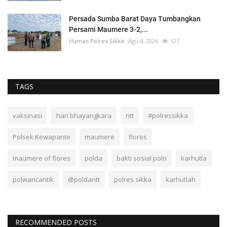
Persada Sumba Barat Daya Tumbangkan
Persami Maumere 3-2,...
Humas Polres Sikka
Agu 4, 2026
127
TAGS
vaksinasi
hari bhayangkara
ntt
#polressikka
Polsek Kewapante
maumere
flores
maumere of flores
polda
bakti sosial polri
karhutla
polwancantik
@poldantt
polres sikka
karhutlah
RECOMMENDED POSTS