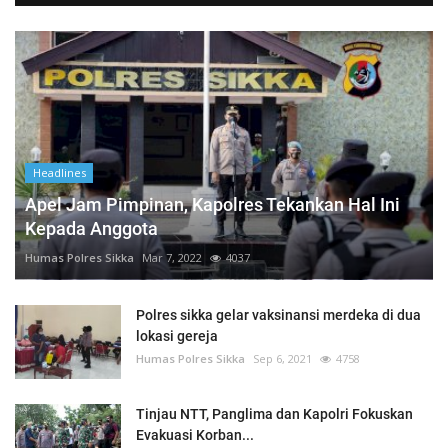
Headlines
Apel Jam Pimpinan, Kapolres Tekankan Hal Ini
Kepada Anggota
Humas Polres Sikka
Mar 7, 2022
4037
Polres sikka gelar vaksinansi merdeka di dua
lokasi gereja
Humas Polres Sikka
Sep 6, 2021
4758
Tinjau NTT, Panglima dan Kapolri Fokuskan
Evakuasi Korban...