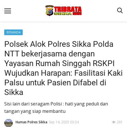
BERANDA
Polsek Alok Polres Sikka Polda
Beranda
NTT bekerjasama dengan
Terms & Conditions
Yayasan Rumah Singgah RSKPI
Reskrim
Wujudkan Harapan: Fasilitasi Kaki
Binkam
Palsu untuk Pasien Difabel di
Lantas
Sikka
Polisi Kita
Sisi lain dari seragam Polisi : hati yang peduli dan
Giat Ops
tangan yang siap membantu
Humas Polres Sikka
Sep 14, 2025 03:24
261