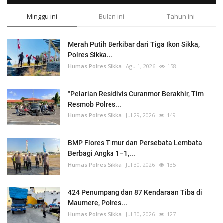
Minggu ini
Bulan ini
Tahun ini
Merah Putih Berkibar dari Tiga Ikon Sikka,
Polres Sikka...
Humas Polres Sikka
Agu 1, 2026
158
"Pelarian Residivis Curanmor Berakhir, Tim
Resmob Polres...
Humas Polres Sikka
Jul 29, 2026
149
BMP Flores Timur dan Persebata Lembata
Berbagi Angka 1–1,...
Humas Polres Sikka
Jul 30, 2026
135
424 Penumpang dan 87 Kendaraan Tiba di
Maumere, Polres...
Humas Polres Sikka
Jul 30, 2026
127