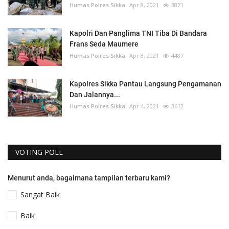
Humas Polres Sikka
Apr 8, 2021
3871
Kapolri Dan Panglima TNI Tiba Di Bandara
Frans Seda Maumere
Humas Polres Sikka
Apr 8, 2021
4487
Kapolres Sikka Pantau Langsung Pengamanan
Dan Jalannya...
Humas Polres Sikka
Apr 4, 2021
3612
VOTING POLL
Menurut anda, bagaimana tampilan terbaru kami?
Sangat Baik
Baik