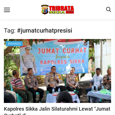
Tag:
#jumatcurhatpresisi
Beranda
BERANDA
Terms & Conditions
Reskrim
Binkam
Lantas
Polisi Kita
Giat Ops
Kapolres Sikka Jalin Silaturahmi Lewat "Jumat