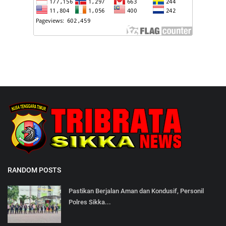
RANDOM POSTS
Pastikan Berjalan Aman dan Kondusif, Personil
Polres Sikka...