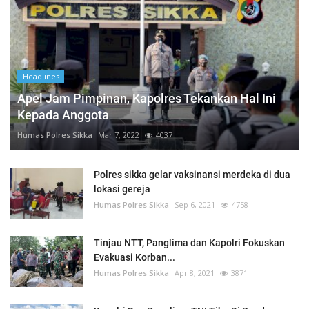
Headlines
Apel Jam Pimpinan, Kapolres Tekankan Hal Ini
Kepada Anggota
Humas Polres Sikka
Mar 7, 2022
4037
Polres sikka gelar vaksinansi merdeka di dua
lokasi gereja
Humas Polres Sikka
Sep 6, 2021
4758
Tinjau NTT, Panglima dan Kapolri Fokuskan
Evakuasi Korban...
Humas Polres Sikka
Apr 8, 2021
3871