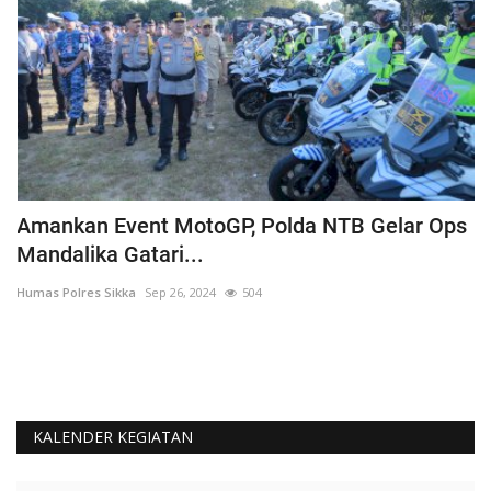
Amankan Event MotoGP, Polda NTB Gelar Ops
C
Mandalika Gatari...
P
Humas Polres Sikka
Sep 26, 2024
504
Hu
KALENDER KEGIATAN