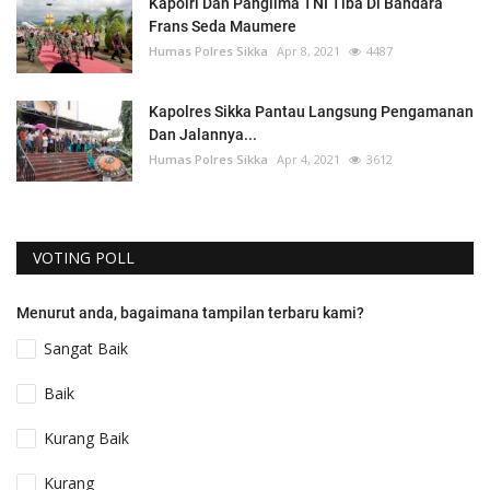
Kapolri Dan Panglima TNI Tiba Di Bandara
Frans Seda Maumere
Humas Polres Sikka
Apr 8, 2021
4487
Kapolres Sikka Pantau Langsung Pengamanan
Dan Jalannya...
Humas Polres Sikka
Apr 4, 2021
3612
VOTING POLL
Menurut anda, bagaimana tampilan terbaru kami?
Sangat Baik
Baik
Kurang Baik
Kurang