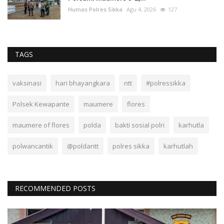
Humas Polres Sikka
Agu 4, 2026
127
TAGS
vaksinasi
hari bhayangkara
ntt
#polressikka
Polsek Kewapante
maumere
flores
maumere of flores
polda
bakti sosial polri
karhutla
polwancantik
@poldantt
polres sikka
karhutlah
RECOMMENDED POSTS