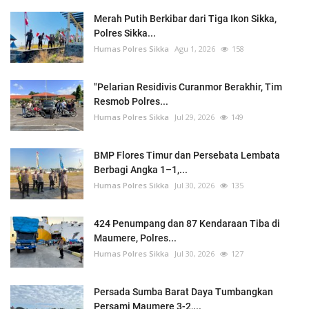
Merah Putih Berkibar dari Tiga Ikon Sikka,
Polres Sikka...
Humas Polres Sikka
Agu 1, 2026
158
"Pelarian Residivis Curanmor Berakhir, Tim
Resmob Polres...
Humas Polres Sikka
Jul 29, 2026
149
BMP Flores Timur dan Persebata Lembata
Berbagi Angka 1–1,...
Humas Polres Sikka
Jul 30, 2026
135
424 Penumpang dan 87 Kendaraan Tiba di
Maumere, Polres...
Humas Polres Sikka
Jul 30, 2026
127
Persada Sumba Barat Daya Tumbangkan
Persami Maumere 3-2,...