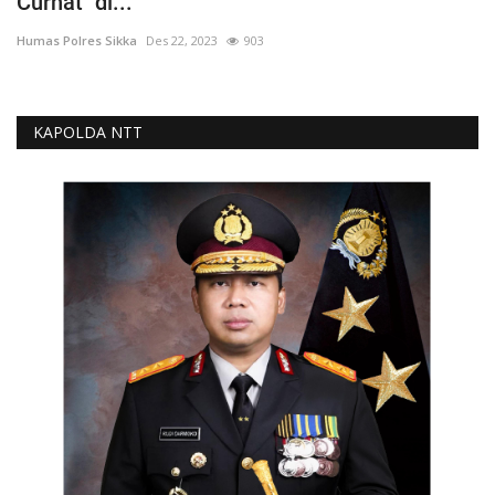
Curhat" di...
Humas Polres Sikka
Des 22, 2023
903
KAPOLDA NTT