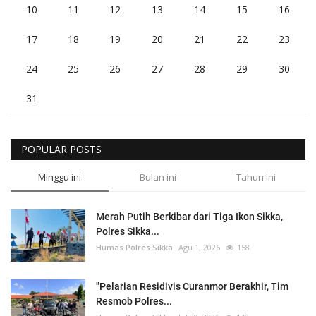
10
11
12
13
14
15
16
17
18
19
20
21
22
23
24
25
26
27
28
29
30
31
POPULAR POSTS
Minggu ini
Bulan ini
Tahun ini
Merah Putih Berkibar dari Tiga Ikon Sikka,
Polres Sikka...
Humas Polres Sikka
Agu 1, 2026
158
"Pelarian Residivis Curanmor Berakhir, Tim
Resmob Polres...