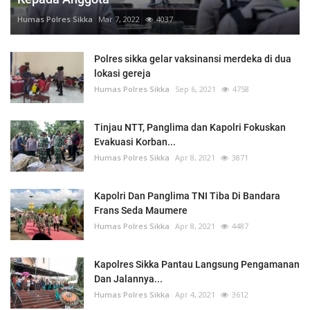
Humas Polres Sikka
Mar 7, 2022
4037
Polres sikka gelar vaksinansi merdeka di dua
lokasi gereja
Humas Polres Sikka
Sep 6, 2021
4758
Tinjau NTT, Panglima dan Kapolri Fokuskan
Evakuasi Korban...
Humas Polres Sikka
Apr 8, 2021
3871
Kapolri Dan Panglima TNI Tiba Di Bandara
Frans Seda Maumere
Humas Polres Sikka
Apr 8, 2021
4487
Kapolres Sikka Pantau Langsung Pengamanan
Dan Jalannya...
Humas Polres Sikka
Apr 4, 2021
3612