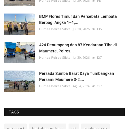
Humas Polres Sikka
Jul 29, 2026
149
BMP Flores Timur dan Persebata Lembata
Berbagi Angka 1–1,...
Humas Polres Sikka
Jul 30, 2026
135
424 Penumpang dan 87 Kendaraan Tiba di
Maumere, Polres...
Humas Polres Sikka
Jul 30, 2026
127
Persada Sumba Barat Daya Tumbangkan
Persami Maumere 3-2,...
Humas Polres Sikka
Agu 4, 2026
127
TAGS
vaksinasi
hari bhayangkara
ntt
#polressikka