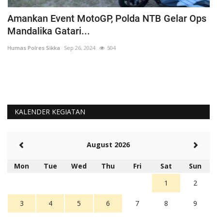
Amankan Event MotoGP, Polda NTB Gelar Ops
C
Mandalika Gatari...
P
Humas Polres Sikka
Sep 26, 2024
504
Hu
KALENDER KEGIATAN
August 2026
Mon
Tue
Wed
Thu
Fri
Sat
Sun
1
2
3
4
5
6
7
8
9