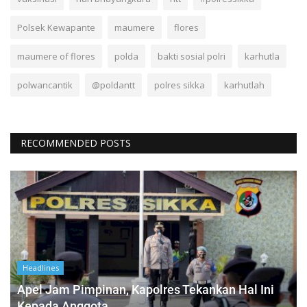
Polsek Kewapante
maumere
flores
maumere of flores
polda
bakti sosial polri
karhutla
polwancantik
@poldantt
polres sikka
karhutlah
RECOMMENDED POSTS
Headlines
Apel Jam Pimpinan, Kapolres Tekankan Hal Ini
Kepada Anggota