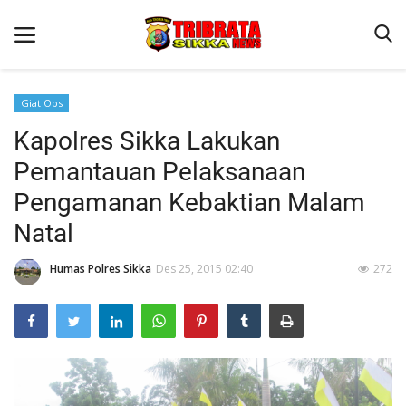
Giat Ops
Kapolres Sikka Lakukan
Beranda
Pemantauan Pelaksanaan
Terms & Conditions
Pengamanan Kebaktian Malam
Reskrim
Natal
Binkam
Humas Polres Sikka
Des 25, 2015 02:40
272
Lantas
Polisi Kita
Giat Ops