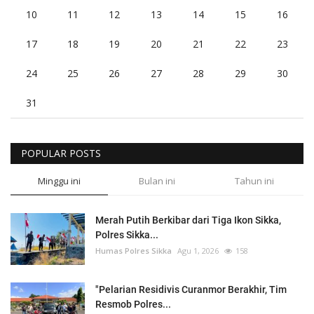
10
11
12
13
14
15
16
17
18
19
20
21
22
23
24
25
26
27
28
29
30
31
POPULAR POSTS
Minggu ini
Bulan ini
Tahun ini
Merah Putih Berkibar dari Tiga Ikon Sikka,
Polres Sikka...
Humas Polres Sikka
Agu 1, 2026
158
"Pelarian Residivis Curanmor Berakhir, Tim
Resmob Polres...