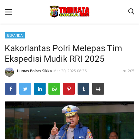
BERANDA
Kakorlantas Polri Melepas Tim
Beranda
Ekspedisi Mudik RRI 2025
Terms & Conditions
Humas Polres Sikka
Mar 20, 2025 08:36
205
Reskrim
Binkam
Lantas
Polisi Kita
Giat Ops