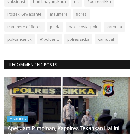
vaksinasi
hari bhayangkara
ntt
#polressikka
Polsek Kewapante
maumere
flores
maumere of flores
polda
bakti sosial polri
karhutla
polwancantik
@poldantt
polres sikka
karhutlah
RECOMMENDED POSTS
Headlines
Apel Jam Pimpinan, Kapolres Tekankan Hal Ini