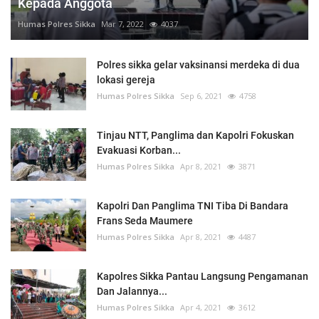
Kepada Anggota
Humas Polres Sikka
Mar 7, 2022
4037
Polres sikka gelar vaksinansi merdeka di dua
lokasi gereja
Humas Polres Sikka
Sep 6, 2021
4758
Tinjau NTT, Panglima dan Kapolri Fokuskan
Evakuasi Korban...
Humas Polres Sikka
Apr 8, 2021
3871
Kapolri Dan Panglima TNI Tiba Di Bandara
Frans Seda Maumere
Humas Polres Sikka
Apr 8, 2021
4487
Kapolres Sikka Pantau Langsung Pengamanan
Dan Jalannya...
Humas Polres Sikka
Apr 4, 2021
3612