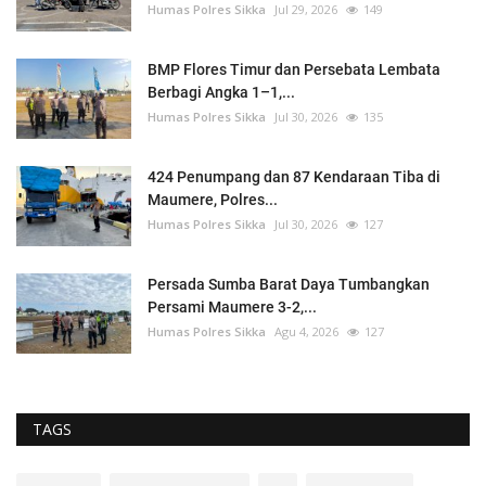
Humas Polres Sikka
Jul 29, 2026
149
BMP Flores Timur dan Persebata Lembata
Berbagi Angka 1–1,...
Humas Polres Sikka
Jul 30, 2026
135
424 Penumpang dan 87 Kendaraan Tiba di
Maumere, Polres...
Humas Polres Sikka
Jul 30, 2026
127
Persada Sumba Barat Daya Tumbangkan
Persami Maumere 3-2,...
Humas Polres Sikka
Agu 4, 2026
127
TAGS