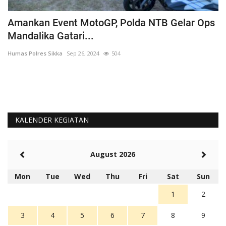
Amankan Event MotoGP, Polda NTB Gelar Ops
C
Mandalika Gatari...
P
Humas Polres Sikka
Sep 26, 2024
504
Hu
KALENDER KEGIATAN
August 2026
Mon
Tue
Wed
Thu
Fri
Sat
Sun
1
2
3
4
5
6
7
8
9