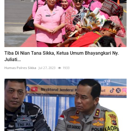
Tiba Di Nian Tana Sikka, Ketua Umum Bhayangkari Ny.
Juliati...
Humas Polres Sikka
Jul 27, 2023
1933