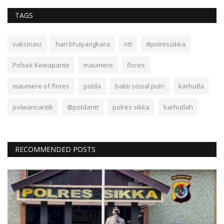
TAGS
vaksinasi
hari bhayangkara
ntt
#polressikka
Polsek Kewapante
maumere
flores
maumere of flores
polda
bakti sosial polri
karhutla
polwancantik
@poldantt
polres sikka
karhutlah
RECOMMENDED POSTS