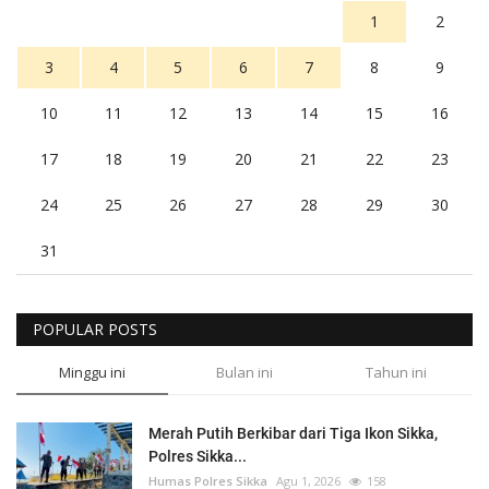
1
2
3
4
5
6
7
8
9
10
11
12
13
14
15
16
17
18
19
20
21
22
23
24
25
26
27
28
29
30
31
POPULAR POSTS
Minggu ini
Bulan ini
Tahun ini
Merah Putih Berkibar dari Tiga Ikon Sikka,
Polres Sikka...
Humas Polres Sikka
Agu 1, 2026
158