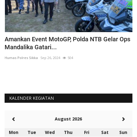
Amankan Event MotoGP, Polda NTB Gelar Ops
C
Mandalika Gatari...
P
Humas Polres Sikka
Sep 26, 2024
504
Hu
KALENDER KEGIATAN
August 2026
Mon
Tue
Wed
Thu
Fri
Sat
Sun