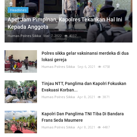
Headlines
Apel Jam Pimpinan, Kapolres Tekankan Hal Ini
Kepada Anggota
Humas Polres Sikka
Mar 7, 2022
4037
Polres sikka gelar vaksinansi merdeka di dua
lokasi gereja
Humas Polres Sikka
Sep 6, 2021
4758
Tinjau NTT, Panglima dan Kapolri Fokuskan
Evakuasi Korban...
Humas Polres Sikka
Apr 8, 2021
3871
Kapolri Dan Panglima TNI Tiba Di Bandara
Frans Seda Maumere
Humas Polres Sikka
Apr 8, 2021
4487