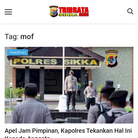
Tag:
mof
Beranda
Headlines
Terms & Conditions
Reskrim
Binkam
Lantas
Polisi Kita
Giat Ops
Apel Jam Pimpinan, Kapolres Tekankan Hal Ini